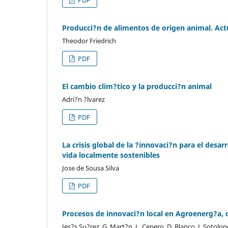
Producci?n de alimentos de origen animal. Act
Theodor Friedrich
PDF
El cambio clim?tico y la producci?n animal
Adri?n ?lvarez
PDF
La crisis global de la ?innovaci?n para el desa
vida localmente sostenibles
Jose de Sousa Silva
PDF
Procesos de innovaci?n local en Agroenerg?a, o
Jes?s Su?rez, G. Mart?n, L. Cepero, D. Blanco, J. Sotolong