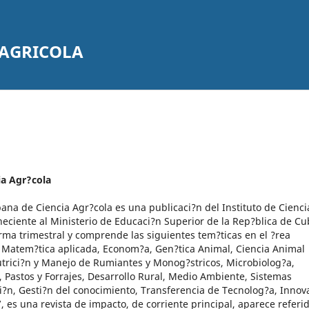
 AGRICOLA
ia Agr?cola
ana de Ciencia Agr?cola es una publicaci?n del Instituto de Cienci
eciente al Ministerio de Educaci?n Superior de la Rep?blica de Cu
rma trimestral y comprende las siguientes tem?ticas en el ?rea
 Matem?tica aplicada, Econom?a, Gen?tica Animal, Ciencia Animal
Nutrici?n y Manejo de Rumiantes y Monog?stricos, Microbiolog?a,
 Pastos y Forrajes, Desarrollo Rural, Medio Ambiente, Sistemas
?n, Gesti?n del conocimiento, Transferencia de Tecnolog?a, Innov
 es una revista de impacto, de corriente principal, aparece referi