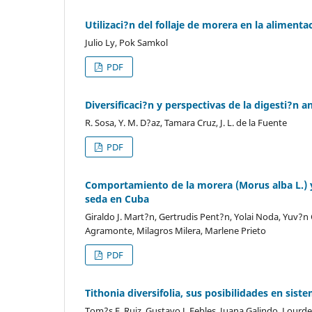
Utilizaci?n del follaje de morera en la aliment
Julio Ly, Pok Samkol
PDF
Diversificaci?n y perspectivas de la digesti?n 
R. Sosa, Y. M. D?az, Tamara Cruz, J. L. de la Fuente
PDF
Comportamiento de la morera (Morus alba L.) y
seda en Cuba
Giraldo J. Mart?n, Gertrudis Pent?n, Yolai Noda, Yuv?n C
Agramonte, Milagros Milera, Marlene Prieto
PDF
Tithonia diversifolia, sus posibilidades en sis
Tom?s E. Ruiz, Gustavo J. Febles, Juana Galindo, Lourd