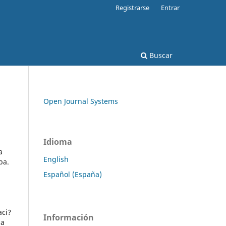
Registrarse
Entrar
Buscar
Open Journal Systems
Idioma
a
English
ba.
Español (España)
aci?
Información
da