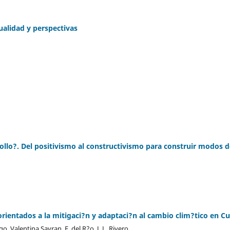
ualidad y perspectivas
rrollo?. Del positivismo al constructivismo para construir modos 
rientados a la mitigaci?n y adaptaci?n al cambio clim?tico en C
o, Valentina Savran, E. del R?o, J. L. Rivero