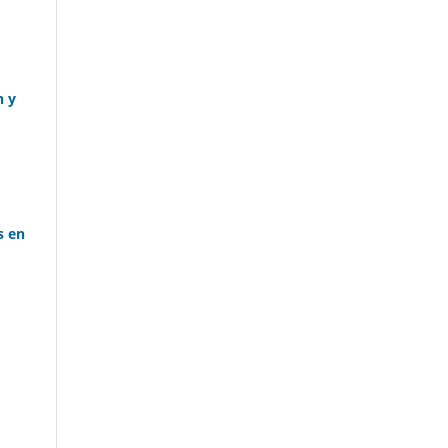
n y
s en