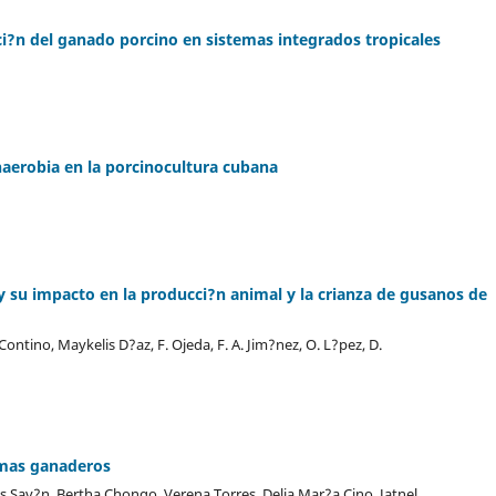
aci?n del ganado porcino en sistemas integrados tropicales
anaerobia en la porcinocultura cubana
 su impacto en la producci?n animal y la crianza de gusanos de
ontino, Maykelis D?az, F. Ojeda, F. A. Jim?nez, O. L?pez, D.
temas ganaderos
es Sav?n, Bertha Chongo, Verena Torres, Delia Mar?a Cino, Jatnel