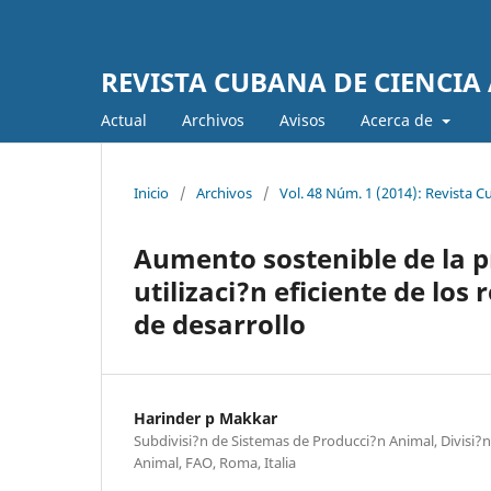
REVISTA CUBANA DE CIENCIA
Actual
Archivos
Avisos
Acerca de
Inicio
/
Archivos
/
Vol. 48 Núm. 1 (2014): Revista C
Aumento sostenible de la p
utilizaci?n eficiente de los
de desarrollo
Harinder p Makkar
Subdivisi?n de Sistemas de Producci?n Animal, Divisi?
Animal, FAO, Roma, Italia