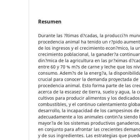
Resumen
Durante las ?ltimas d?cadas, la producci?n mun
procedencia animal ha tenido un r?pido aument
de los ingresos y el crecimiento econ?mico, la ur
crecimiento poblacional, la ganader?a continua
din?mica de la agricultura en las pr?ximas d?ca
entre 60 y 70 % m?s de carne y leche que los niv
consumo. Adem?s de la energ?a, la disponibilid
crucial para conocer la demanda proyectada de
procedencia animal. Esto forma parte de las cr
acerca de la escasez de tierra, suelo y agua, la 
cultivos para producir alimentos y los dedicados
combustibles, y el continuo calentamiento globa
desarrollo, la incapacidad de los campesinos de
adecuadamente a los animales contin?a siendo l
mayor?a de los sistemas productivos ganaderos.
en conjunto para afrontar las crecientes deman
y de sus ingredientes. Las estrategias que pueden