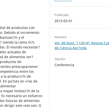
Publicado
2013-03-01
dial de productos con
o. Debido al incremento
Número
banizaci?n y el
r? siendo la rama m?s
Vol. 48 Núm. 1 (2014): Revista C
das. El mundo necesitar?
de Ciencia Agr?cola
eles actuales de
ad de alimentos ser?
Sección
 productos de
Conferencia
ecientes preocupaciones
competencia entre los
 a la producci?n de
l. En pa?ses en v?as de
 alimentar
a mayor limitaci?n de la
 Es necesario un esfuerzo
das futuras de alimentos
 dirigir este reto son: I)