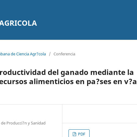
 AGRICOLA
ubana de Ciencia Agr?cola
/
Conferencia
roductividad del ganado mediante la
 recursos alimenticios en pa?ses en v?
n de Producci?n y Sanidad
PDF