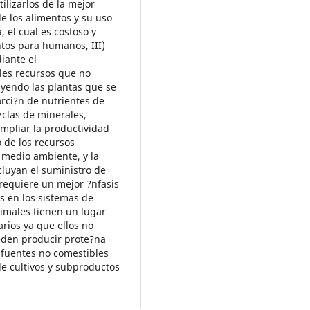
tilizarlos de la mejor
e los alimentos y su uso
 el cual es costoso y
os para humanos, III)
iante el
les recursos que no
yendo las plantas que se
orci?n de nutrientes de
zclas de minerales,
ampliar la productividad
 de los recursos
 medio ambiente, y la
luyan el suministro de
requiere un mejor ?nfasis
s en los sistemas de
imales tienen un lugar
rios ya que ellos no
eden producir prote?na
 fuentes no comestibles
e cultivos y subproductos