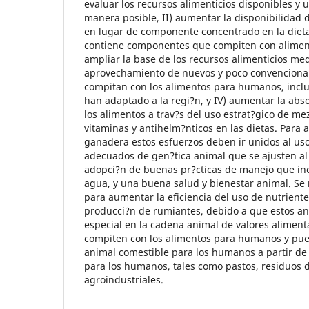
evaluar los recursos alimenticios disponibles y u
manera posible, II) aumentar la disponibilidad d
en lugar de componente concentrado en la dieta,
contiene componentes que compiten con aliment
ampliar la base de los recursos alimenticios med
aprovechamiento de nuevos y poco convenciona
compitan con los alimentos para humanos, inclu
han adaptado a la regi?n, y IV) aumentar la abs
los alimentos a trav?s del uso estrat?gico de me
vitaminas y antihelm?nticos en las dietas. Para 
ganadera estos esfuerzos deben ir unidos al uso
adecuados de gen?tica animal que se ajusten al
adopci?n de buenas pr?cticas de manejo que inc
agua, y una buena salud y bienestar animal. Se 
para aumentar la eficiencia del uso de nutriente
producci?n de rumiantes, debido a que estos an
especial en la cadena animal de valores alimenta
compiten con los alimentos para humanos y pu
animal comestible para los humanos a partir de
para los humanos, tales como pastos, residuos d
agroindustriales.