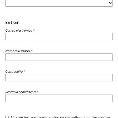
Entrar
Correo electrónico
*
Nombre usuario
*
Contraseña
*
Repita la contraseña
*
Sí, consiento que mis datos se recopilen y se almacenen