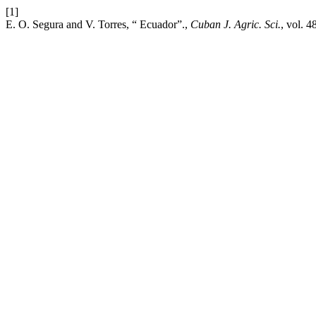
[1]
E. O. Segura and V. Torres, “ Ecuador”.,
Cuban J. Agric. Sci.
, vol. 4