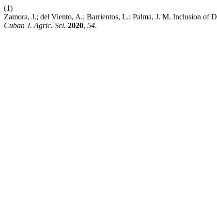
(1)
Zamora, J.; del Viento, A.; Barrientos, L.; Palma, J. M. Inclusion o
Cuban J. Agric. Sci.
2020
,
54
.