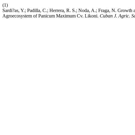
(1)
Sardi?as, Y.; Padilla, C.; Herrera, R. S.; Noda, A.; Fraga, N. Growth
Agroecosystem of Panicum Maximum Cv. Likoni.
Cuban J. Agric. Sc